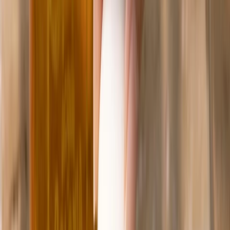
28%
199,000
원
280,000
원
장바구니 담기
쫀쫀하고 유연한 실리콘 소재와 앱 컨트롤이 가능한 커플용
페니스링
세일!
위바이브 버지
28%
199,000
원
280,000
원
1.0
리뷰 1
장바구니 담기
혼자 또는 같이 플레이가 가능한 페이스링, 위바이브 버지
세일!