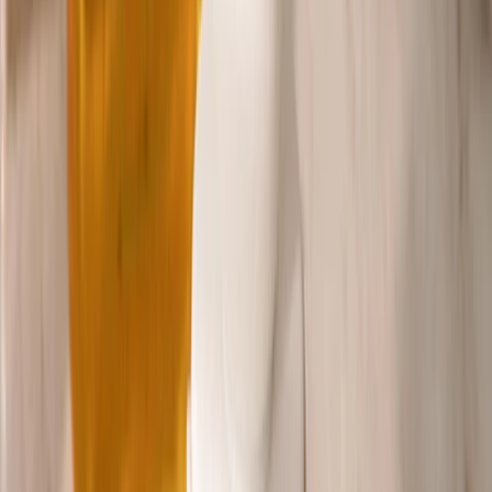
19%
189,000
원
236,000
원
옵션 선택
여러 상품 옵션이 이 상품에 있습니다. 상품
페이지에서 옵션을 선택할 수 있습니다
애널플레이의 즐거움을 눈 뜰 수 있게 도와주는 플러그형
바이브레이터
세일!
[단종] 위바이브 완드
36%
183,300
원
289,000
원
더 보기
#강력한_무선페어리 #9가지_진동패턴 #스마트사일런스 #
마사지 #스마트앱컨트롤
세일!