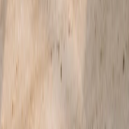
로마스토어 회원 혜택
무인택배함 안내
비밀 배송 안내
비회원 주문조회
자주 찾는 질문
익명 제안하기
무통장 입금
592-035122-04036 IBK기업은행
(주) 로마
고객센터
Loma 제품 서비스 접수
채팅상담
02-511-0026
평일 10:00 – 17:00
(점심 13:00 – 14:00)
이용약관
개인정보처리방침
청소년보호정책
Loma 제품보증정책
제휴·
협업문의
입점문의
로그인