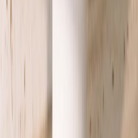
세일!
[단종] 러벤스 러쉬2
12%
149,000
원
170,000
원
4.0
리뷰 1
더 보기
거리 제한 없는 블루투스 무선 조종 바이브레이터, 러쉬2
세일!
[단종] 러벤스 허쉬
6%
149,000
원
160,000
원
5.0