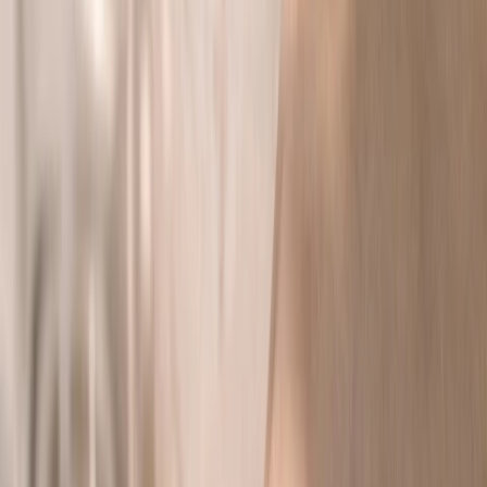
큐레이션
이벤트
블로그
10만원 쿠폰팩 받기
3년 전
함께 나누는 로맨틱한 계획
&#8211; 커플 토이 구매시
사은품 증정!
함께 나누는 로맨틱한 계획 화이트데이에 커플 토이가 빠질 수 없죠!
3월 한달 동안 진행되는 로마스토어 파격 이벤트! 커플 토이 / 무선
토이 구매자 전원에게 여성용 스피드 불렛 바이브레이터 + 손가락
콘돔 추가 증정! (총 12900원 상당) 10만원 이상의 커플토이 /
무선토이 구매자에게 여성용 스피드 불렛 바이브레이터 + 손가락
콘돔 + 저온 마사지 캔들 (총 54900원 [&hellip;]