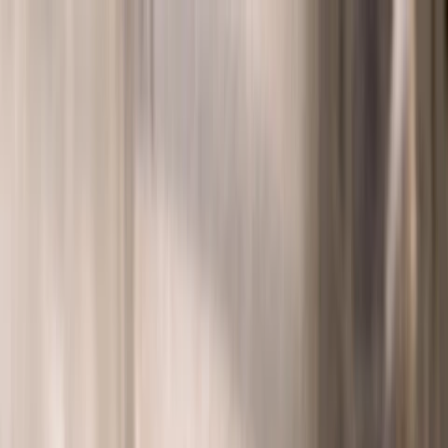
스토어
BEST
NEW
로마
로마 남성토이
로마 라이프스타일
로마 여성토이
로마 커플토이
리리러피
라이프스타일
BDSM
남성케어
도서