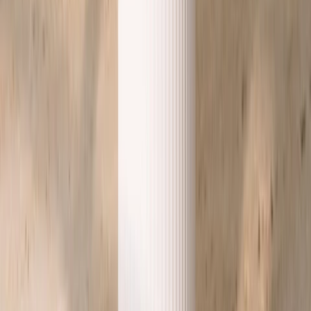
세일!
[단종] 도나 페로몬 마사지 캔들
11%
32,000
원
36,000
원
5.0
리뷰 1
옵션 선택
여러 상품 옵션이 이 상품에 있습니다. 상품
페이지에서 옵션을 선택할 수 있습니다
은은, 달달, 상큼 3가지의 향이 매혹적인 저온초
세일!
[단종] 태진 핑거코트 핑거콘돔10p
25%
3,000
원
4,000
원
5.0