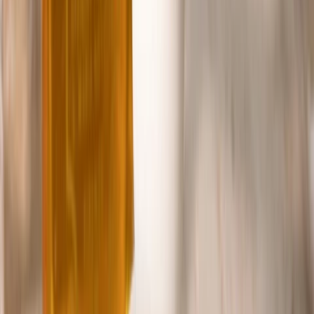
속옷 안에 착용하여 리모콘과 앱으로 컨트롤하여 즐기는
위바이브 목시
세일!
잘로 팬팬 세트
9%
189,000
원
207,900
원
5.0
리뷰 3
옵션 선택
여러 상품 옵션이 이 상품에 있습니다. 상품
페이지에서 옵션을 선택할 수 있습니다
리모컨으로 보다 편한 컨트롤을 할 수 있는 커플 바이브레이터,
잘로 팬팬 세트
세일!
[단종] 위바이브 디토