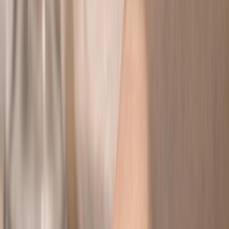
함께 나누는 로맨틱한 계획
화이트데이에 커플 토이가 빠질 수 없죠!
3월 한달 동안 진행되는 로마스토어 파격 이벤트!
커플 토이 / 무선 토이 구매자 전원에게
여성용 스피드 불렛 바이브레이터 + 손가락 콘돔 추가 증정! (총
12900원 상당)
10만원 이상의 커플토이 / 무선토이 구매자에게
여성용 스피드 불렛 바이브레이터 + 손가락 콘돔 + 저온 마사지 캔들
(총 54900원 상당)
위 사은품에 추가로 로마스토어 기본 혜자 사은품까지 드립니다!
연인과의 소중한 화이트데이, 로마스토어로 더 달콤해져요!