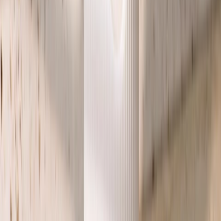
155,800
원
0
원
더 보기
스마트 칵링 위바이브 피봇! 페니스에 착용하여 상대방의
클리토리스를 더욱 자극할 수 있습니다. 쫀쫀하고 유연한
실리콘 재질로 편안한 착용감을 느낄 수 있죠. 또한 어플로 무선
컨트롤하고 진동모드를 만들 수 있어 다양하게 즐길 수
있습니다.
세일!
펀팩토리 만타
24%
150,000
원
198,000
원
3.7
리뷰 3
옵션 선택
여러 상품 옵션이 이 상품에 있습니다. 상품
페이지에서 옵션을 선택할 수 있습니다
핸드잡 방식 그대로 부드럽게 감싸는 구조와 강력한 진동을
느낄 수 있는 펀팩토리 만타