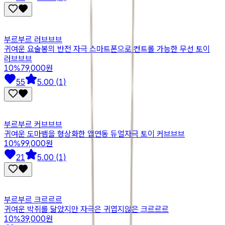
부르부르 러브브브
귀여운 요술봉의 반전 자극 스마트폰으로 컨트롤 가능한 무선 토이
러브브브
10
%
79,000원
55
5.00 (1)
부르부르 커브브브
귀여운 도마뱀을 형상화한 앱연동 듀얼자극 토이 커브브브
10
%
99,000원
21
5.00 (1)
부르부르 크르르르
귀여운 박쥐를 닮았지만 자극은 귀엽지않은 크르르르
10
%
39,000원