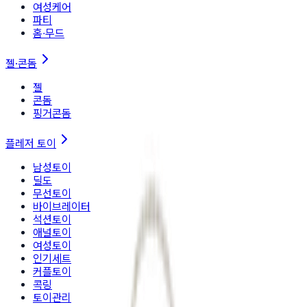
여성케어
파티
홈∙무드
젤·콘돔
젤
콘돔
핑거콘돔
플레저 토이
남성토이
딜도
무선토이
바이브레이터
석션토이
애널토이
여성토이
인기세트
커플토이
콕링
토이관리