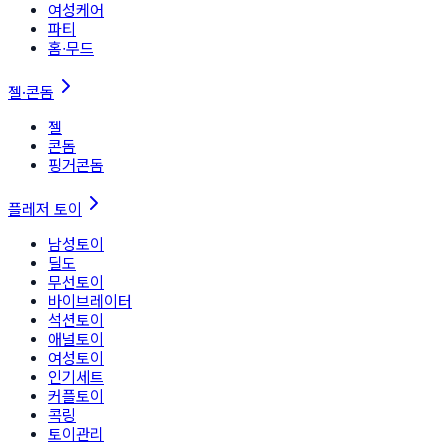
여성케어
파티
홈∙무드
젤·콘돔
젤
콘돔
핑거콘돔
플레저 토이
남성토이
딜도
무선토이
바이브레이터
석션토이
애널토이
여성토이
인기세트
커플토이
콕링
토이관리