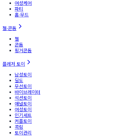
여성케어
파티
홈∙무드
젤·콘돔
젤
콘돔
핑거콘돔
플레저 토이
남성토이
딜도
무선토이
바이브레이터
석션토이
애널토이
여성토이
인기세트
커플토이
콕링
토이관리