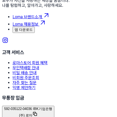
모두가 자신을 사랑하는 세상을 꿈꿉니다.
나를 탐험하고, 알아가고, 사랑하세요.
Loma 브랜드소개
Loma 채용정보
앱 다운로드
고객 서비스
로마스토어 회원 혜택
무인택배함 안내
비밀 배송 안내
비회원 주문조회
자주 찾는 질문
익명 제안하기
무통장 입금
592-035122-04036 IBK기업은행
(주) 로마