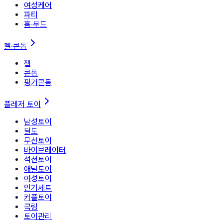
여성케어
파티
홈∙무드
젤·콘돔
젤
콘돔
핑거콘돔
플레저 토이
남성토이
딜도
무선토이
바이브레이터
석션토이
애널토이
여성토이
인기세트
커플토이
콕링
토이관리