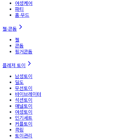
여성케어
파티
홈∙무드
젤·콘돔
젤
콘돔
핑거콘돔
플레저 토이
남성토이
딜도
무선토이
바이브레이터
석션토이
애널토이
여성토이
인기세트
커플토이
콕링
토이관리