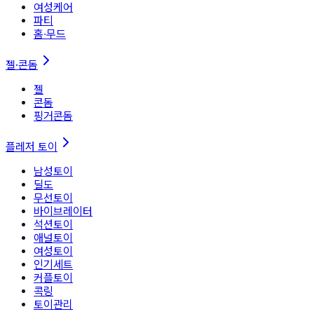
여성케어
파티
홈∙무드
젤·콘돔
젤
콘돔
핑거콘돔
플레저 토이
남성토이
딜도
무선토이
바이브레이터
석션토이
애널토이
여성토이
인기세트
커플토이
콕링
토이관리