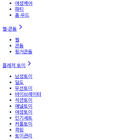
여성케어
파티
홈∙무드
젤·콘돔
젤
콘돔
핑거콘돔
플레저 토이
남성토이
딜도
무선토이
바이브레이터
석션토이
애널토이
여성토이
인기세트
커플토이
콕링
토이관리