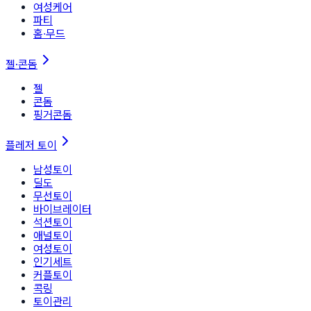
여성케어
파티
홈∙무드
젤·콘돔
젤
콘돔
핑거콘돔
플레저 토이
남성토이
딜도
무선토이
바이브레이터
석션토이
애널토이
여성토이
인기세트
커플토이
콕링
토이관리