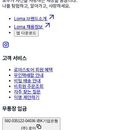
모두가 자신을 사랑하는 세상을 꿈꿉니다.
나를 탐험하고, 알아가고, 사랑하세요.
Loma 브랜드소개
Loma 채용정보
앱 다운로드
고객 서비스
로마스토어 회원 혜택
무인택배함 안내
비밀 배송 안내
비회원 주문조회
자주 찾는 질문
익명 제안하기
무통장 입금
592-035122-04036 IBK기업은행
(주) 로마