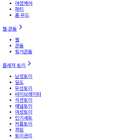
여성케어
파티
홈∙무드
젤·콘돔
젤
콘돔
핑거콘돔
플레저 토이
남성토이
딜도
무선토이
바이브레이터
석션토이
애널토이
여성토이
인기세트
커플토이
콕링
토이관리