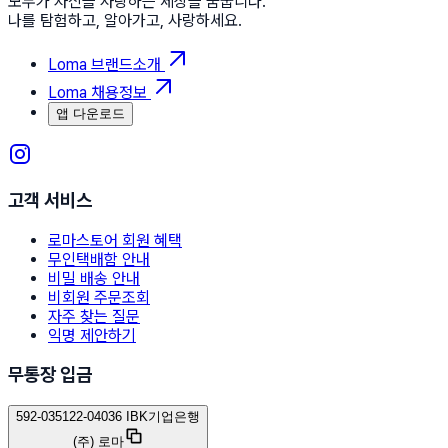
모두가 자신을 사랑하는 세상을 꿈꿉니다.
나를 탐험하고, 알아가고, 사랑하세요.
Loma 브랜드소개
Loma 채용정보
앱 다운로드
고객 서비스
로마스토어 회원 혜택
무인택배함 안내
비밀 배송 안내
비회원 주문조회
자주 찾는 질문
익명 제안하기
무통장 입금
592-035122-04036 IBK기업은행
(주) 로마