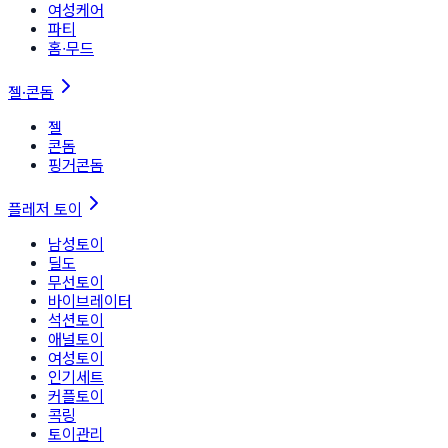
여성케어
파티
홈∙무드
젤·콘돔
젤
콘돔
핑거콘돔
플레저 토이
남성토이
딜도
무선토이
바이브레이터
석션토이
애널토이
여성토이
인기세트
커플토이
콕링
토이관리