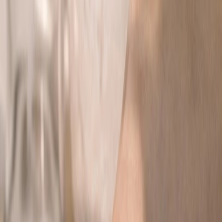
여성케어
파티
홈∙무드
젤·콘돔
젤
콘돔
핑거콘돔
플레저 토이
남성토이
딜도
무선토이
바이브레이터
석션토이
애널토이
여성토이
인기세트
커플토이
콕링
토이관리