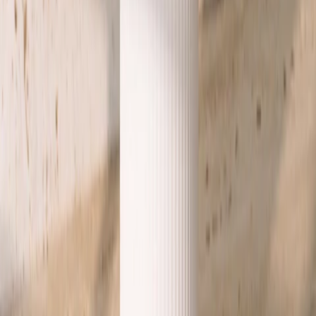
무더위 타파 몸보신 토이 대전! 😎 초복맞이 이벤트 🎉
초복이 왔어요! 몸보신 찐-하게 해줄 최강의 핸즈프리
토이들만 모아봤어요💜 몸보신 토이 구매 시 대용량 젤과
여행 시 가볍게 즐길 수 있는 토이를 함께 드려요.
무더위 타파 몸보신 토이 대전! 😎 초복맞이 이벤트 🎉
행사 진행 중인 상품
텐가 플립제로 일렉트로닉 바이브레이션 화이트
텐가 플립제로 일렉트로닉 바이브레이션 블랙
펀팩토리 바이 스트로닉 퓨전
[단종] 펀팩토리 스트로닉 지
[단종] 펀팩토리 스트로닉 서프
[종료] 레텐 엔드게임 전동홀
이전 글
새티스파이어 비교 후기까지 싹-다 모았다
다음 글
<함께
만들어요, 로마 캔들> 일반인 테스터 모집 공지
관련 글
특별한 이벤트와 함께하는 세련된 공간 : 잠실
다락 방문기