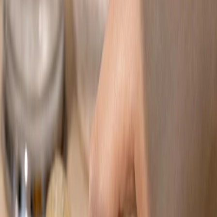
큐레이션
이벤트
블로그
10만원 쿠폰팩 받기
3년 전
무더위 타파 몸보신 토이 대전! ?
초복맞이 이벤트 ?
무더위 타파 몸보신 토이 대전! ? 초복맞이 이벤트 ? 초복이 왔어요!
몸보신 찐-하게 해줄 최강의 핸즈프리 토이들만 모아봤어요? 몸보신
토이 구매 시 대용량 젤과 여행 시 가볍게 즐길 수 있는 토이를 함께
드려요. 사은품 펀팩토리 제품 구매 시 온더내츄럴 미라클 밸런싱 젤
100ml + 스피드 불렛 바이브레이터 1 텐가 제품 / 레텐 엔드게임
구매 시 [&hellip;]