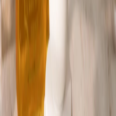
13%
250,000
원
290,000
원
5.0
리뷰 4
장바구니 담기
바이브레이션 기능으로 강력한 진동 쾌감을 주는 텐가 플립제로
일렉트로닉 바이브레이션 블랙
세일!
펀팩토리 바이 스트로닉 퓨전
16%
239,000
원
286,000
원
4.5
리뷰 4
옵션 선택
여러 상품 옵션이 이 상품에 있습니다. 상품
페이지에서 옵션을 선택할 수 있습니다
클리토리스 자극과 내부 피스톤 운동 둘 다 잡은 펀팩토리 바이
스트로닉 퓨전