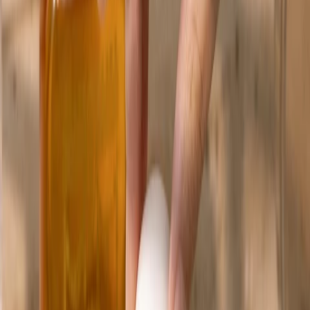
모아봤어요
💜
몸보신 토이 구매 시 대용량 젤과 여행 시 가볍게 즐길 수 있는 토이를
함께 드려요.
사은품
펀팩토리 제품 구매 시 온더내츄럴 미라클 밸런싱 젤 100ml + 스피드 불렛 바이브레이터 1
텐가 제품 / 레텐 엔드게임 구매 시 텐가 홀로션 + 머핀 1
기간: 2020년 7월 16일(목) ~ 31일(금)
* 금액대별 기본 사은품은 증정되지 않습니다.
* 불렛 바이브레이터의 색상은 랜덤으로 배송됩니다.
* 머핀의 종류는 랜덤으로 배송됩니다.
*
이벤트 사은품이 아닌 기본 사은품을 희망하실 경우 배송메시지에 남겨주세요.
행사 진행 중인 상품