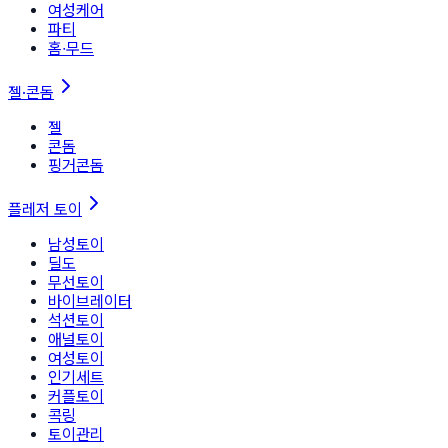
여성케어
파티
홈∙무드
젤·콘돔
젤
콘돔
핑거콘돔
플레저 토이
남성토이
딜도
무선토이
바이브레이터
석션토이
애널토이
여성토이
인기세트
커플토이
콕링
토이관리