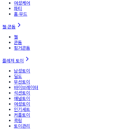
여성케어
파티
홈∙무드
젤·콘돔
젤
콘돔
핑거콘돔
플레저 토이
남성토이
딜도
무선토이
바이브레이터
석션토이
애널토이
여성토이
인기세트
커플토이
콕링
토이관리