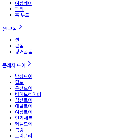
여성케어
파티
홈∙무드
젤·콘돔
젤
콘돔
핑거콘돔
플레저 토이
남성토이
딜도
무선토이
바이브레이터
석션토이
애널토이
여성토이
인기세트
커플토이
콕링
토이관리