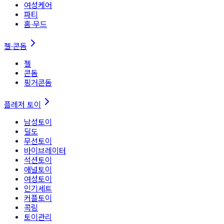
여성케어
파티
홈∙무드
젤·콘돔
젤
콘돔
핑거콘돔
플레저 토이
남성토이
딜도
무선토이
바이브레이터
석션토이
애널토이
여성토이
인기세트
커플토이
콕링
토이관리