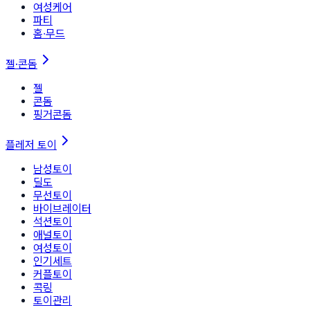
여성케어
파티
홈∙무드
젤·콘돔
젤
콘돔
핑거콘돔
플레저 토이
남성토이
딜도
무선토이
바이브레이터
석션토이
애널토이
여성토이
인기세트
커플토이
콕링
토이관리