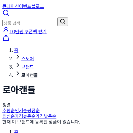
큐레이션
이벤트
블로그
10만원 쿠폰팩 받기
홈
스토어
브랜드
로아캔들
로아캔들
정렬
추천순
인기순
평점순
최신순
가격높은순
가격낮은순
현재 이 브랜드에 등록된 상품이 없습니다.
홈