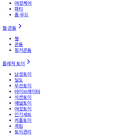
여성케어
파티
홈∙무드
젤·콘돔
젤
콘돔
핑거콘돔
플레저 토이
남성토이
딜도
무선토이
바이브레이터
석션토이
애널토이
여성토이
인기세트
커플토이
콕링
토이관리