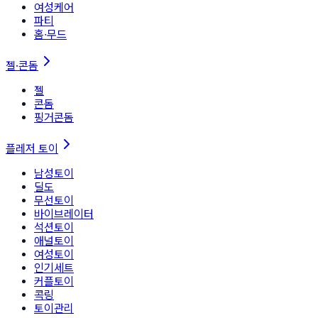
여성케어
파티
홈∙무드
젤·콘돔
젤
콘돔
핑거콘돔
플레저 토이
남성토이
딜도
무선토이
바이브레이터
석션토이
애널토이
여성토이
인기세트
커플토이
콕링
토이관리