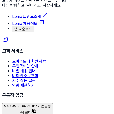
모두가 자신을 사랑하는 세상을 꿈꿉니다.
나를 탐험하고, 알아가고, 사랑하세요.
Loma 브랜드소개
Loma 채용정보
앱 다운로드
고객 서비스
로마스토어 회원 혜택
무인택배함 안내
비밀 배송 안내
비회원 주문조회
자주 찾는 질문
익명 제안하기
무통장 입금
592-035122-04036 IBK기업은행
(주) 로마