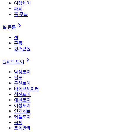
여성케어
파티
홈∙무드
젤·콘돔
젤
콘돔
핑거콘돔
플레저 토이
남성토이
딜도
무선토이
바이브레이터
석션토이
애널토이
여성토이
인기세트
커플토이
콕링
토이관리