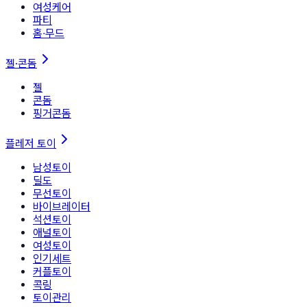
여성케어
파티
홈∙무드
젤·콘돔
젤
콘돔
핑거콘돔
플레저 토이
남성토이
딜도
무선토이
바이브레이터
석션토이
애널토이
여성토이
인기세트
커플토이
콕링
토이관리