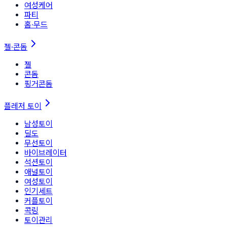
여성케어
파티
홈∙무드
젤·콘돔
젤
콘돔
핑거콘돔
플레저 토이
남성토이
딜도
무선토이
바이브레이터
석션토이
애널토이
여성토이
인기세트
커플토이
콕링
토이관리