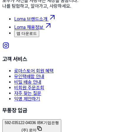
모두가 자신을 사랑하는 세상을 꿈꿉니다.
나를 탐험하고, 알아가고, 사랑하세요.
Loma 브랜드소개
Loma 채용정보
앱 다운로드
고객 서비스
로마스토어 회원 혜택
무인택배함 안내
비밀 배송 안내
비회원 주문조회
자주 찾는 질문
익명 제안하기
무통장 입금
592-035122-04036 IBK기업은행
(주) 로마