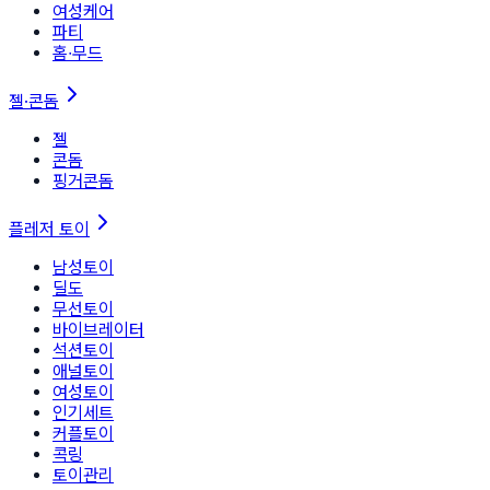
여성케어
파티
홈∙무드
젤·콘돔
젤
콘돔
핑거콘돔
플레저 토이
남성토이
딜도
무선토이
바이브레이터
석션토이
애널토이
여성토이
인기세트
커플토이
콕링
토이관리