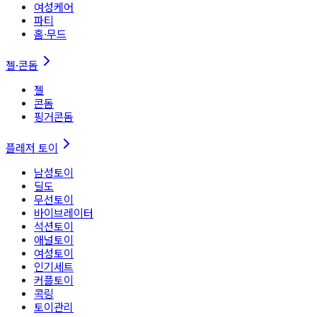
여성케어
파티
홈∙무드
젤·콘돔
젤
콘돔
핑거콘돔
플레저 토이
남성토이
딜도
무선토이
바이브레이터
석션토이
애널토이
여성토이
인기세트
커플토이
콕링
토이관리