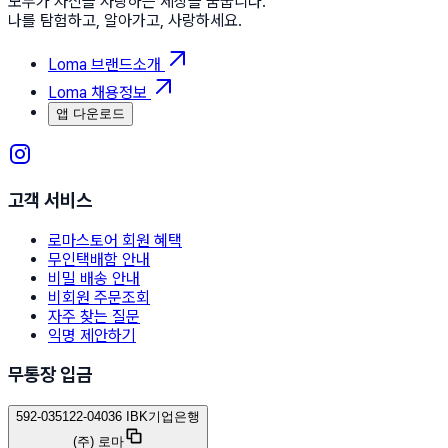
모두가 자신을 사랑하는 세상을 꿈꿉니다.
나를 탐험하고, 알아가고, 사랑하세요.
Loma 브랜드소개
Loma 채용정보
앱 다운로드
고객 서비스
로마스토어 회원 혜택
무인택배함 안내
비밀 배송 안내
비회원 주문조회
자주 찾는 질문
익명 제안하기
무통장 입금
592-035122-04036 IBK기업은행
(주) 로마