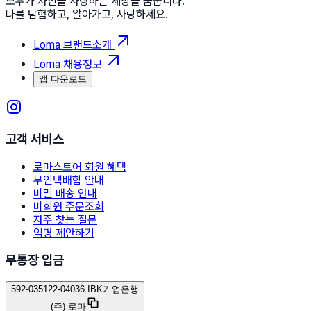
모두가 자신을 사랑하는 세상을 꿈꿉니다.
나를 탐험하고, 알아가고, 사랑하세요.
Loma 브랜드소개
Loma 채용정보
앱 다운로드
고객 서비스
로마스토어 회원 혜택
무인택배함 안내
비밀 배송 안내
비회원 주문조회
자주 찾는 질문
익명 제안하기
무통장 입금
592-035122-04036 IBK기업은행
(주) 로마