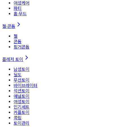
여성케어
파티
홈∙무드
젤·콘돔
젤
콘돔
핑거콘돔
플레저 토이
남성토이
딜도
무선토이
바이브레이터
석션토이
애널토이
여성토이
인기세트
커플토이
콕링
토이관리