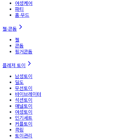
여성케어
파티
홈∙무드
젤·콘돔
젤
콘돔
핑거콘돔
플레저 토이
남성토이
딜도
무선토이
바이브레이터
석션토이
애널토이
여성토이
인기세트
커플토이
콕링
토이관리