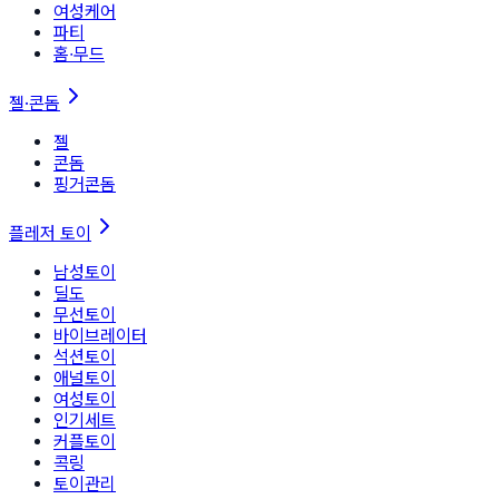
여성케어
파티
홈∙무드
젤·콘돔
젤
콘돔
핑거콘돔
플레저 토이
남성토이
딜도
무선토이
바이브레이터
석션토이
애널토이
여성토이
인기세트
커플토이
콕링
토이관리