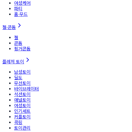
여성케어
파티
홈∙무드
젤·콘돔
젤
콘돔
핑거콘돔
플레저 토이
남성토이
딜도
무선토이
바이브레이터
석션토이
애널토이
여성토이
인기세트
커플토이
콕링
토이관리