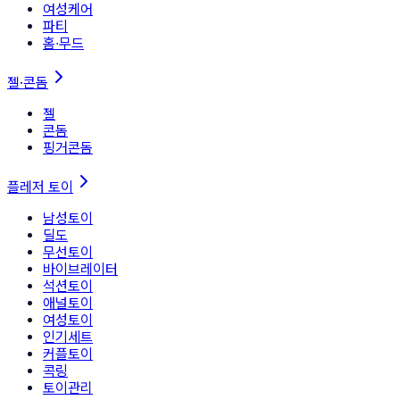
여성케어
파티
홈∙무드
젤·콘돔
젤
콘돔
핑거콘돔
플레저 토이
남성토이
딜도
무선토이
바이브레이터
석션토이
애널토이
여성토이
인기세트
커플토이
콕링
토이관리