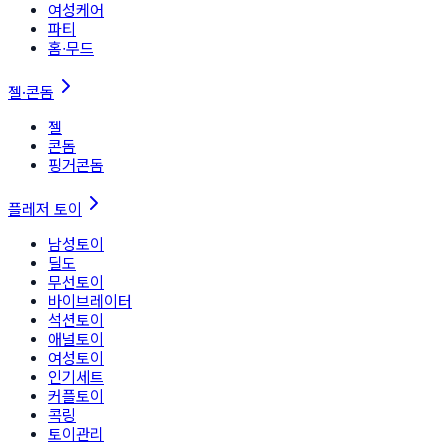
여성케어
파티
홈∙무드
젤·콘돔
젤
콘돔
핑거콘돔
플레저 토이
남성토이
딜도
무선토이
바이브레이터
석션토이
애널토이
여성토이
인기세트
커플토이
콕링
토이관리