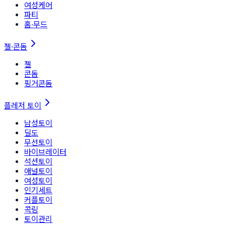
여성케어
파티
홈∙무드
젤·콘돔
젤
콘돔
핑거콘돔
플레저 토이
남성토이
딜도
무선토이
바이브레이터
석션토이
애널토이
여성토이
인기세트
커플토이
콕링
토이관리