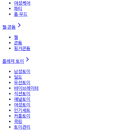
여성케어
파티
홈∙무드
젤·콘돔
젤
콘돔
핑거콘돔
플레저 토이
남성토이
딜도
무선토이
바이브레이터
석션토이
애널토이
여성토이
인기세트
커플토이
콕링
토이관리