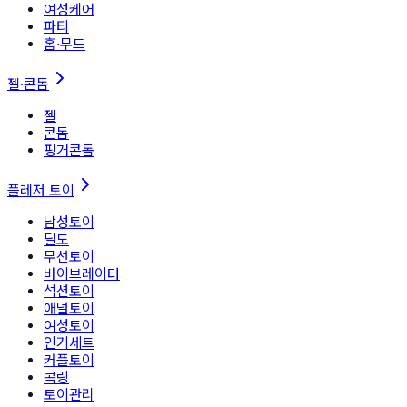
여성케어
파티
홈∙무드
젤·콘돔
젤
콘돔
핑거콘돔
플레저 토이
남성토이
딜도
무선토이
바이브레이터
석션토이
애널토이
여성토이
인기세트
커플토이
콕링
토이관리