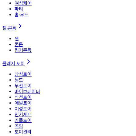
여성케어
파티
홈∙무드
젤·콘돔
젤
콘돔
핑거콘돔
플레저 토이
남성토이
딜도
무선토이
바이브레이터
석션토이
애널토이
여성토이
인기세트
커플토이
콕링
토이관리