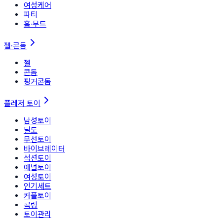
여성케어
파티
홈∙무드
젤·콘돔
젤
콘돔
핑거콘돔
플레저 토이
남성토이
딜도
무선토이
바이브레이터
석션토이
애널토이
여성토이
인기세트
커플토이
콕링
토이관리