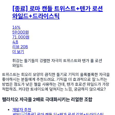
[종료] 로마 캔들 트위스트+텐가 로션
와일드+드라이스틱
16%
59,000
원
71,000
원
4.8
리뷰 208
더 보기
휘감는 돌기들의 강렬한 자극의 트위스트와 텐가 홀 로션
와일드
트위스트는 회오리 모양의 큼직한 돌기로 기믹의 올록볼록한 자극을
좋아하시는 분들에게 추천드려요. 기믹을 더 효과적으로 잘 느끼는
방법은 점도가 낮은 젤을 사용하는 건데, 텐가 호로션 와일드가 가장
적합하죠. 커다란 토네이도에 덮쳐지는 느낌, 궁금하지 않으세요?
펠라치오 자극을 2배로 극대화시키는 리얼한 조합
개발자 추천
세일!