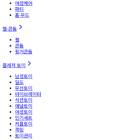
여성케어
파티
홈∙무드
젤·콘돔
젤
콘돔
핑거콘돔
플레저 토이
남성토이
딜도
무선토이
바이브레이터
석션토이
애널토이
여성토이
인기세트
커플토이
콕링
토이관리