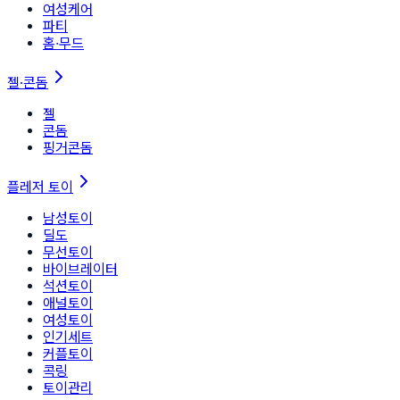
여성케어
파티
홈∙무드
젤·콘돔
젤
콘돔
핑거콘돔
플레저 토이
남성토이
딜도
무선토이
바이브레이터
석션토이
애널토이
여성토이
인기세트
커플토이
콕링
토이관리