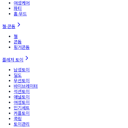
여성케어
파티
홈∙무드
젤·콘돔
젤
콘돔
핑거콘돔
플레저 토이
남성토이
딜도
무선토이
바이브레이터
석션토이
애널토이
여성토이
인기세트
커플토이
콕링
토이관리