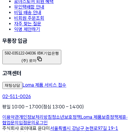
로마스토어 회원 혜택
무인택배함 안내
비밀 배송 안내
비회원 주문조회
자주 찾는 질문
익명 제안하기
무통장 입금
592-035122-04036 IBK기업은행
(주) 로마
고객센터
Loma 제품 서비스 접수
채팅상담
02-511-0026
평일 10:00 – 17:00
(점심 13:00 – 14:00)
이용약관
개인정보처리방침
청소년보호정책
Loma 제품보증정책
제휴·
협업문의
입점문의
로그인
주식회사 로마
대표 윤다미
서울특별시 강남구 논현로97길 19-1