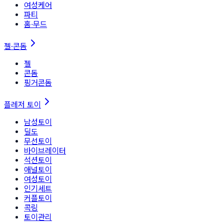
여성케어
파티
홈∙무드
젤·콘돔
젤
콘돔
핑거콘돔
플레저 토이
남성토이
딜도
무선토이
바이브레이터
석션토이
애널토이
여성토이
인기세트
커플토이
콕링
토이관리