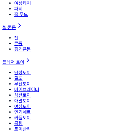
여성케어
파티
홈∙무드
젤·콘돔
젤
콘돔
핑거콘돔
플레저 토이
남성토이
딜도
무선토이
바이브레이터
석션토이
애널토이
여성토이
인기세트
커플토이
콕링
토이관리