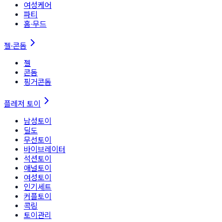
여성케어
파티
홈∙무드
젤·콘돔
젤
콘돔
핑거콘돔
플레저 토이
남성토이
딜도
무선토이
바이브레이터
석션토이
애널토이
여성토이
인기세트
커플토이
콕링
토이관리