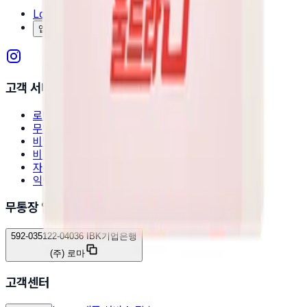
Loma 채용정보
앱 다운로드
고객 서비스
로마스토어 회원 혜택
무인택배함 안내
비밀 배송 안내
비회원 주문조회
자주 찾는 질문
익명 제안하기
무통장 입금
592-035122-04036 IBK기업은행
(주) 로마
고객센터