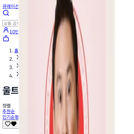
큐레이션
이벤트
블로그
10만원 쿠폰팩 받기
홈
스토어
브랜드
울트라씬
울트라씬
정렬
추천순
인기순
평점순
최신순
가격높은순
가격낮은순