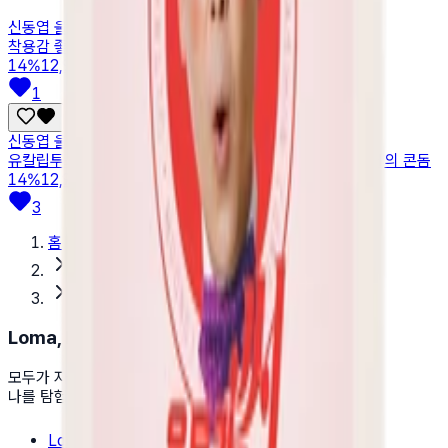
신동엽 울트라씬 초박밀착형 무꼭지콘돔 8p
착용감 좋은 무꼭지 모양의 극초박형 콘돔
14
%
12,900원
1
신동엽 울트라씬 극초박형 콘돔 8p
유칼립투스 추출물 첨가물이 들어있는 0.03mm대 얇은두께의 콘돔
14
%
12,900원
3
홈
스토어
브랜드
Loma, Love myself
모두가 자신을 사랑하는 세상을 꿈꿉니다.
나를 탐험하고, 알아가고, 사랑하세요.
Loma 브랜드소개