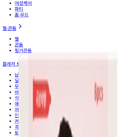
여성케어
파티
홈∙무드
젤·콘돔
젤
콘돔
핑거콘돔
플레저 토이
남성토이
딜도
무선토이
바이브레이터
석션토이
애널토이
여성토이
인기세트
커플토이
콕링
토이관리